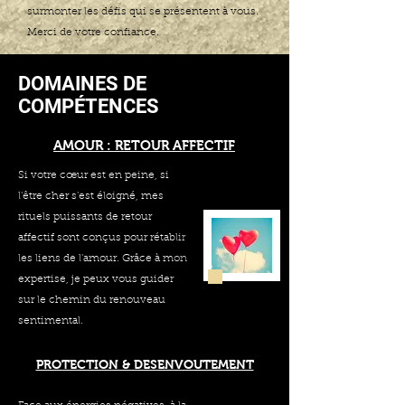
surmonter les défis qui se présentent à vous.
Merci de votre confiance.
"Les résultats peuvent varier d'une personne à l'autre."
DOMAINES DE
COMPÉTENCES
AMOUR : RETOUR AFFECTIF
Si votre cœur est en peine, si
l'être cher s'est éloigné, mes
rituels puissants de retour
affectif sont conçus pour rétablir
les liens de l'amour. Grâce à mon
expertise, je peux vous guider
sur le chemin du renouveau
sentimental.
PROTECTION & DESENVOUTEMENT