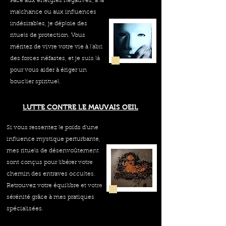
Face aux énergies négatives, à la
malchance ou aux influences
indésirables, je déploie des
rituels de protection. Vous
méritez de vivre votre vie à l'abri
des forces néfastes, et je suis là
pour vous aider à ériger un
bouclier spirituel.
LUTTE CONTRE LE MAUVAIS OEIL
Si vous ressentez le poids d'une
influence mystique perturbante,
mes rituels de désenvoûtement
sont conçus pour libérer votre
chemin des entraves occultes.
Retrouvez votre équilibre et votre
sérénité grâce à mes pratiques
spécialisées.