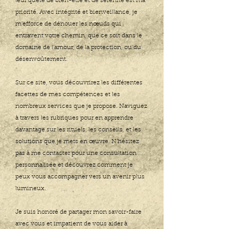
leur quête de bien-être et de sérénité est ma
priorité. Avec intégrité et bienveillance, je
m'efforce de dénouer les nœuds qui
entravent votre chemin, que ce soit dans le
domaine de l'amour, de la protection, ou du
désenvoûtement.
Sur ce site, vous découvrirez les différentes
facettes de mes compétences et les
nombreux services que je propose. Naviguez
à travers les rubriques pour en apprendre
davantage sur les rituels, les conseils, et les
solutions que je mets en œuvre. N'hésitez
pas à me contacter pour une consultation
personnalisée et découvrez comment je
peux vous accompagner vers un avenir plus
lumineux.
Je suis honoré de partager mon savoir-faire
avec vous et impatient de vous aider à