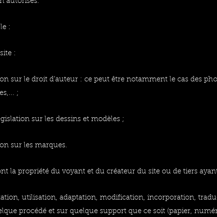
n autorisés.
le :
ite :
tion sur le droit d’auteur : ce peut être notamment le cas des pho
,... ;
égislation sur les dessins et modèles ;
tion sur les marques.
t la propriété du voyant et du créateur du site ou de tiers ayant 
tion, utilisation, adaptation, modification, incorporation, trad
elque procédé et sur quelque support que ce soit (papier, numériq