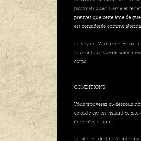
Le voyant Medium ne fournit p
psychiatriques. L'âme et l'éner
preuves que cette âme de guéri
est considérée comme alternat
Le Voyant Medium n'est pas un
fournir tout type de soins méd
corps.
CONDITIONS
Vous trouverez ci-dessous not
ce texte car en visitant ce si
énoncées ci après.
Le site est destiné à l’informa