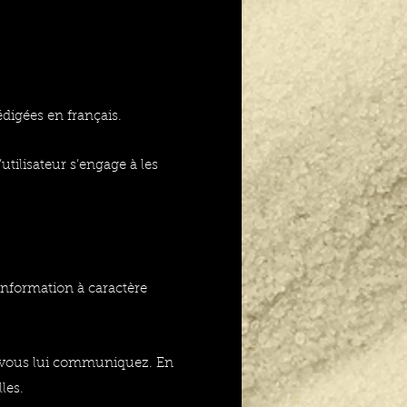
édigées en français.
utilisateur s’engage à les
 information à caractère
que vous lui communiquez. En
les.