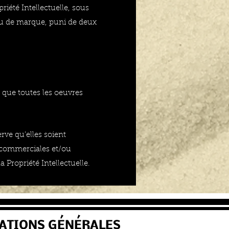
priété Intellectuelle, sous
/ou de marque, puni de deux
 que toutes les oeuvres
rve qu’elles soient
u commerciales et/ou
 Propriété Intellectuelle.
ATIONS GÉNÉRALES