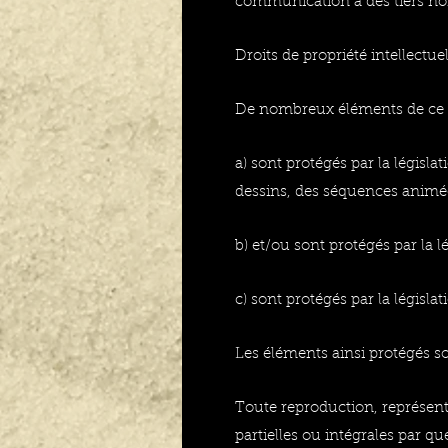
communication à des tiers no
Droits de propriété intellectuel
De nombreux éléments de ce s
a) sont protégés par la législa
dessins, des séquences animées
b) et/ou sont protégés par la l
c) sont protégés par la législa
Les éléments ainsi protégés son
Toute reproduction, représenta
partielles ou intégrales par qu