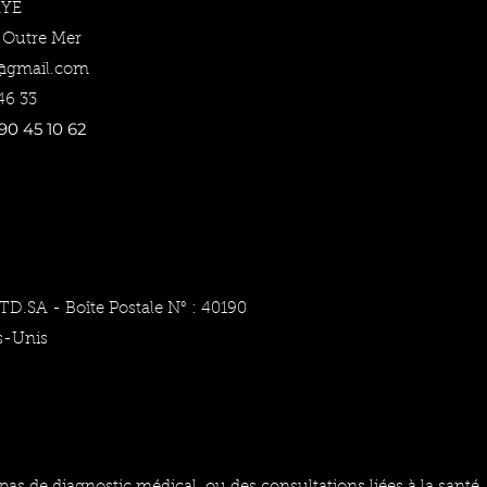
AYE
t Outre Mer
e@gmail.com
46 33
90 45 10 62
LTD.SA - Boîte Postale N° : 40190
s-Unis