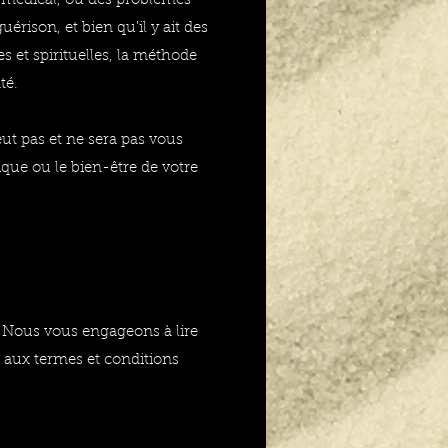
, médical, ou des problèmes
érison, et bien qu'il y ait des
s et spirituelles, la méthode
té.
ut pas et ne sera pas vous
ique ou le bien-être de votre
. Nous vous engageons à lire
z aux termes et conditions