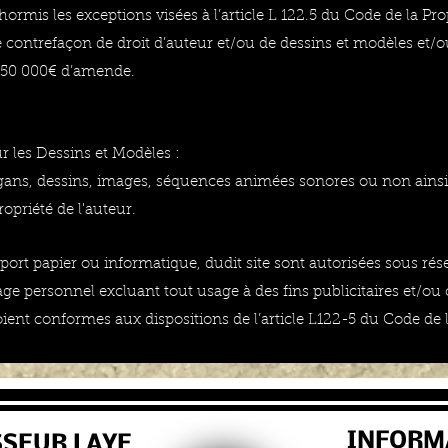
 hormis les exceptions visées à l’article L 122.5 du Code de la Pro
de contrefaçon de droit d’auteur et/ou de dessins et modèles et
150 000€ d’amende.
ur les Dessins et Modèles :
ogans, dessins, images, séquences animées sonores ou non ainsi
ropriété de l'auteur.
ort papier ou informatique, dudit site sont autorisées sous rése
age personnel excluant tout usage à des fins publicitaires et/o
ient conformes aux dispositions de l’article L122-5 du Code de la
INFORM
SSEUR LAYE